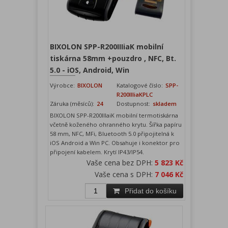
BIXOLON SPP-R200IIIiaK mobilní
tiskárna 58mm +pouzdro , NFC, Bt.
5.0 - iOS, Android, Win
Výrobce:
BIXOLON
Katalogové číslo:
SPP-
R200IIIiaKPLC
Záruka (měsíců):
24
Dostupnost:
skladem
BIXOLON SPP-R200IIIaiK mobilní termotiskárna
včetně koženého ohranného krytu. Šířka papíru
58 mm, NFC, MFi, Bluetooth 5.0 připojitelná k
iOS Android a Win PC. Obsahuje i konektor pro
připojení kabelem. Krytí IP43/IP54.
Vaše cena bez DPH:
5 823 Kč
Vaše cena s DPH:
7 046 Kč
Přidat do košíku