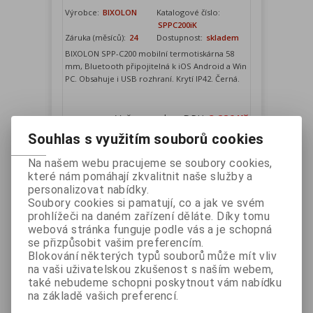
Výrobce:
BIXOLON
Katalogové číslo:
SPPC200iK
Záruka (měsíců):
24
Dostupnost:
skladem
BIXOLON SPP-C200 mobilní termotiskárna 58
mm, Bluetooth připojitelná k iOS Android a Win
PC. Obsahuje i USB rozhraní. Krytí IP42. Černá.
Vaše cena bez DPH:
3 286 Kč
Vaše cena s DPH:
3 976 Kč
Souhlas s využitím souborů cookies
Přidat do košíku
Na našem webu pracujeme se soubory cookies,
které nám pomáhají zkvalitnit naše služby a
personalizovat nabídky.
Soubory cookies si pamatují, co a jak ve svém
prohlížeči na daném zařízení děláte. Díky tomu
webová stránka funguje podle vás a je schopná
se přizpůsobit vašim preferencím.
Blokování některých typů souborů může mít vliv
na vaši uživatelskou zkušenost s naším webem,
také nebudeme schopni poskytnout vám nabídku
na základě vašich preferencí.
WSP-R241 mobilní tiskárna 58mm,