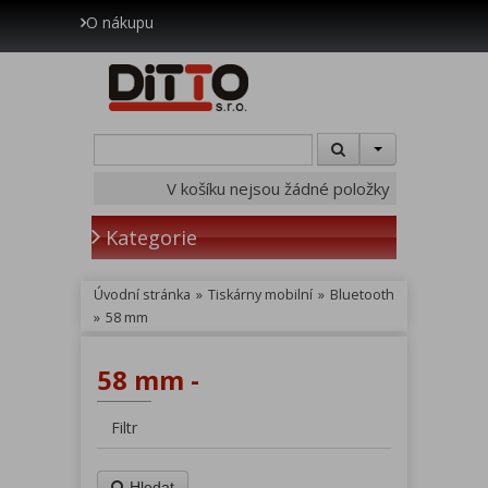
O nákupu
V košíku nejsou žádné položky
Kategorie
Úvodní stránka
»
Tiskárny mobilní
»
Bluetooth
»
58 mm
58 mm -
Filtr
Hledat