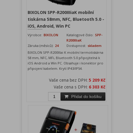
BIXOLON SPP-R200IIIiaK mobilní
tiskárna 58mm, NFC, Bluetooth 5.0 -
iOS, Android, Win PC
Výrobce:
BIXOLON
Katalogové číslo:
SPP-
R200IIIiaK
Záruka (měsíců):
24
Dostupnost:
skladem
BIXOLON SPP-R200IIIai K mobilní termotiskárna
58 mm, NFC, MFi, Bluetooth 5.0 připojitelná k
iOS Android a Win PC. Obsahuje i konektor pro
připojení kabelem. Krytí IP43/IP54.
Vaše cena bez DPH:
5 209 Kč
Vaše cena s DPH:
6 303 Kč
Přidat do košíku