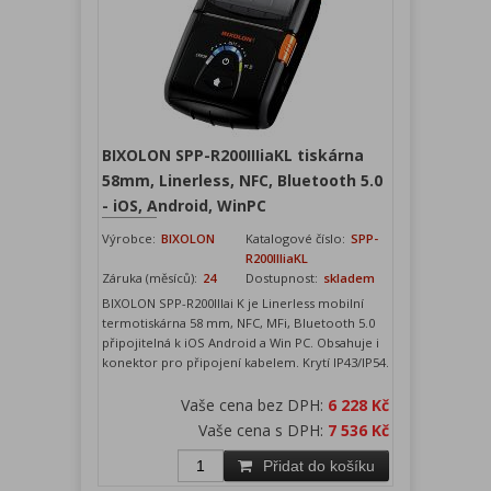
BIXOLON SPP-R200IIIiaKL tiskárna
58mm, Linerless, NFC, Bluetooth 5.0
- iOS, Android, WinPC
Výrobce:
BIXOLON
Katalogové číslo:
SPP-
R200IIIiaKL
Záruka (měsíců):
24
Dostupnost:
skladem
BIXOLON SPP-R200IIIai K je Linerless mobilní
termotiskárna 58 mm, NFC, MFi, Bluetooth 5.0
připojitelná k iOS Android a Win PC. Obsahuje i
konektor pro připojení kabelem. Krytí IP43/IP54.
Vaše cena bez DPH:
6 228 Kč
Vaše cena s DPH:
7 536 Kč
Přidat do košíku