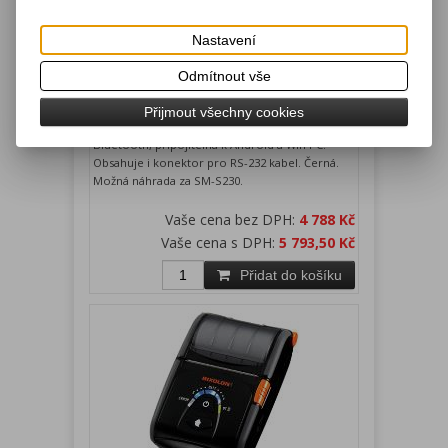
Bluetooth - Android, Win PC. Černá.
Nastavení
Katalogové číslo:
Záruka (měsíců):
24
Odmítnout vše
WSPR241B
Dostupnost:
skladem
Přijmout všechny cookies
WSP-R241 mobilní termotiskárna 58 mm,
Bluetooth, připojitelná k Android a Win PC.
Obsahuje i konektor pro RS-232 kabel. Černá.
Možná náhrada za SM-S230.
Vaše cena bez DPH:
4 788 Kč
Vaše cena s DPH:
5 793,50 Kč
Přidat do košíku