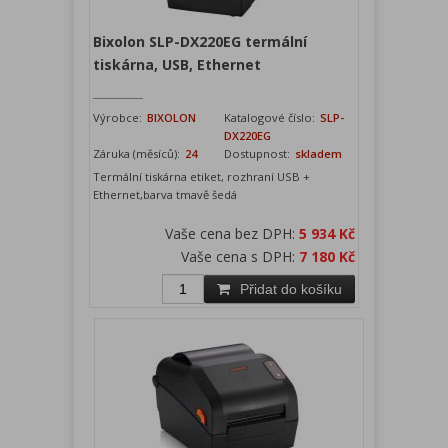
Bixolon SLP-DX220EG termální
tiskárna, USB, Ethernet
Výrobce:
BIXOLON
Katalogové číslo:
SLP-
DX220EG
Záruka (měsíců):
24
Dostupnost:
skladem
Termální tiskárna etiket, rozhraní USB +
Ethernet,barva tmavě šedá
Vaše cena bez DPH:
5 934 Kč
Vaše cena s DPH:
7 180 Kč
Přidat do košíku