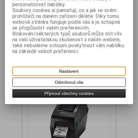
personalizovat nabídky.
Bixolon SLP-DX223G termální
Soubory cookies si pamatují, co a jak ve svém
tiskárna, 300dpi, USB, sériová, černá
prohlížeči na daném zařízení děláte. Díky tomu
webová stránka funguje podle vás a je schopná
se přizpůsobit vašim preferencím.
Výrobce:
BIXOLON
Katalogové číslo:
SLP-
Blokování některých typů souborů může mít vliv
DX223G
na vaši uživatelskou zkušenost s naším webem,
Záruka (měsíců):
24
Dostupnost:
skladem
také nebudeme schopni poskytnout vám nabídku
Termální tiskárna etiket, 300dpi. Rozhraní USB +
na základě vašich preferencí.
sériové, barva tmavě šedá.
Vaše cena bez DPH:
5 610 Kč
Nastavení
Vaše cena s DPH:
6 788 Kč
Odmítnout vše
Přidat do košíku
Přijmout všechny cookies