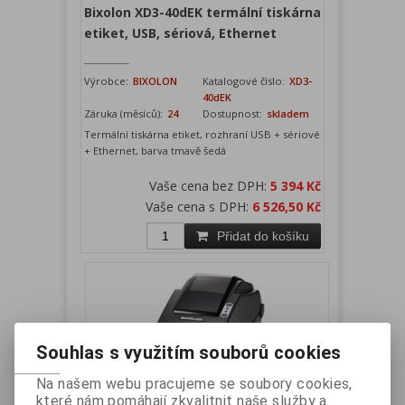
Bixolon XD3-40dEK termální tiskárna
etiket, USB, sériová, Ethernet
Výrobce:
BIXOLON
Katalogové číslo:
XD3-
40dEK
Záruka (měsíců):
24
Dostupnost:
skladem
Termální tiskárna etiket, rozhraní USB + sériové
+ Ethernet, barva tmavě šedá
Vaše cena bez DPH:
5 394 Kč
Vaše cena s DPH:
6 526,50 Kč
Přidat do košíku
Souhlas s využitím souborů cookies
Na našem webu pracujeme se soubory cookies,
které nám pomáhají zkvalitnit naše služby a