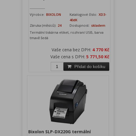
Výrobce:
BIXOLON
Katalogové číslo:
XD3-
40dK
Záruka (měsíců):
24
Dostupnost:
skladem
Termální tiskárna etiket, rozhraní USB, barva
tmavě šedá
Vaše cena bez DPH:
4 770 Kč
Vaše cena s DPH:
5 771,50 Kč
Přidat do košíku
Bixolon SLP-DX220G termální