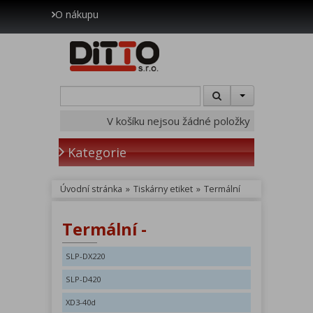
O nákupu
V košíku nejsou žádné položky
Kategorie
Úvodní stránka
»
Tiskárny etiket
»
Termální
Termální -
SLP-DX220
SLP-D420
XD3-40d