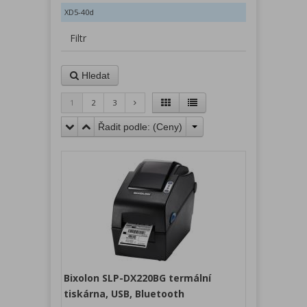
XD5-40d
Filtr
Hledat
1
2
3
Řadit podle: (
Ceny
)
Bixolon SLP-DX220BG termální
tiskárna, USB, Bluetooth