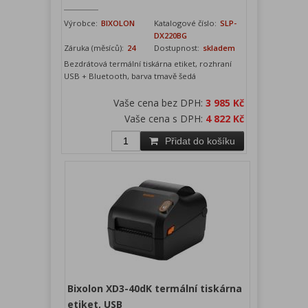
Výrobce:
BIXOLON
Katalogové číslo:
SLP-
DX220BG
Záruka (měsíců):
24
Dostupnost:
skladem
Bezdrátová termální tiskárna etiket, rozhraní
USB + Bluetooth, barva tmavě šedá
Vaše cena bez DPH:
3 985 Kč
Vaše cena s DPH:
4 822 Kč
Přidat do košíku
Bixolon XD3-40dK termální tiskárna
etiket, USB