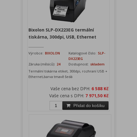
Bixolon SLP-DX223EG termální
tiskárna, 300dpi, USB, Ethernet
Výrobce:
BIXOLON
Katalogové číslo:
SLP-
DX223EG
Záruka (měsíců):
24
Dostupnost:
skladem
Termální tiskárna etiket, 300dpi, rozhraní USB +
Ethernet,barva tmavě šedá
Vaše cena bez DPH:
6 588 Kč
Vaše cena s DPH:
7 971,50 Kč
Přidat do košíku