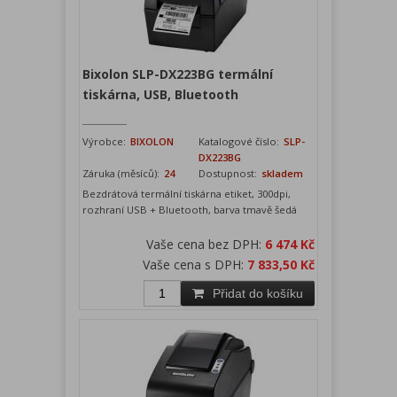
Bixolon SLP-DX223BG termální
tiskárna, USB, Bluetooth
Výrobce:
BIXOLON
Katalogové číslo:
SLP-
DX223BG
Záruka (měsíců):
24
Dostupnost:
skladem
Bezdrátová termální tiskárna etiket, 300dpi,
rozhraní USB + Bluetooth, barva tmavě šedá
Vaše cena bez DPH:
6 474 Kč
Vaše cena s DPH:
7 833,50 Kč
Přidat do košíku