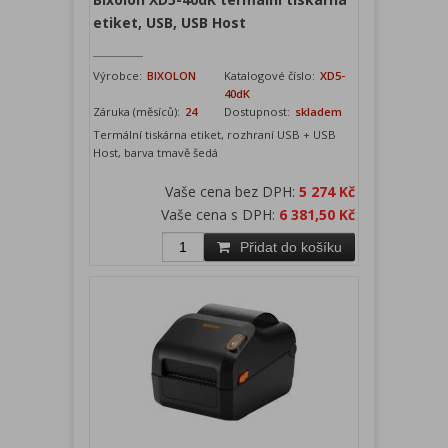
etiket, USB, USB Host
Výrobce:
BIXOLON
Katalogové číslo:
XD5-
40dK
Záruka (měsíců):
24
Dostupnost:
skladem
Termální tiskárna etiket, rozhraní USB + USB
Host, barva tmavě šedá
Vaše cena bez DPH:
5 274 Kč
Vaše cena s DPH:
6 381,50 Kč
Přidat do košíku