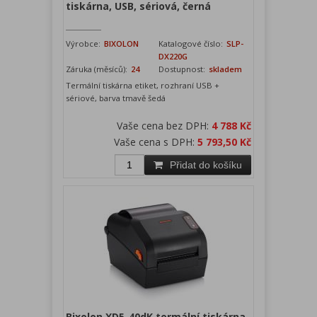
tiskárna, USB, sériová, černá
Výrobce:
BIXOLON
Katalogové číslo:
SLP-
DX220G
Záruka (měsíců):
24
Dostupnost:
skladem
Termální tiskárna etiket, rozhraní USB +
sériové, barva tmavě šedá
Vaše cena bez DPH:
4 788 Kč
Vaše cena s DPH:
5 793,50 Kč
Přidat do košíku
Bixolon XD5-40dK termální tiskárna