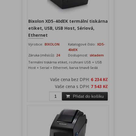
Bixolon XD5-40dEK termální tiskárna
etiket, USB, USB Host, Sériová,
Ethernet
Výrobce:
BIXOLON
Katalogové číslo:
XD5-
40dEK
Záruka (měsíců):
24
Dostupnost:
skladem
Termální tiskárna etiket, rozhraní USB + USB
Host + Serial + Ethernet, barva tmavě šedá
Vaše cena bez DPH:
6 234 Kč
Vaše cena s DPH:
7 543 Kč
Přidat do košíku