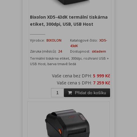
Bixolon XD5-43dK termální tiskárna
etiket, 300dpi, USB, USB Host
Výrobce:
BIXOLON
Katalogové číslo:
XD5-
43dK
Záruka (měsíců):
24
Dostupnost:
skladem
Termální tiskárna etiket, 300dpi, rozhraní USB +
USB Host, barva tmavě šedá
Vaše cena bez DPH:
5 999 Kč
Vaše cena s DPH:
7 259 Kč
Přidat do košíku