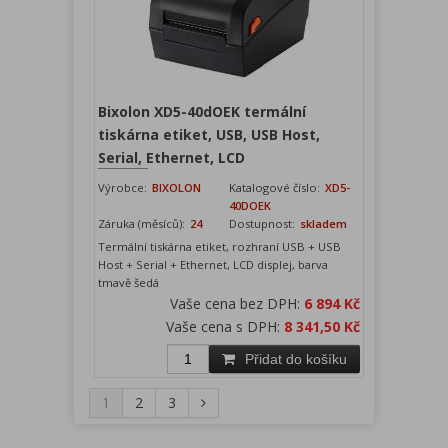
Bixolon XD5-40dOEK termální
tiskárna etiket, USB, USB Host,
Serial, Ethernet, LCD
Výrobce:
BIXOLON
Katalogové číslo:
XD5-
40DOEK
Záruka (měsíců):
24
Dostupnost:
skladem
Termální tiskárna etiket, rozhraní USB + USB
Host + Serial + Ethernet, LCD displej, barva
tmavě šedá
Vaše cena bez DPH:
6 894 Kč
Vaše cena s DPH:
8 341,50 Kč
Přidat do košíku
1
2
3