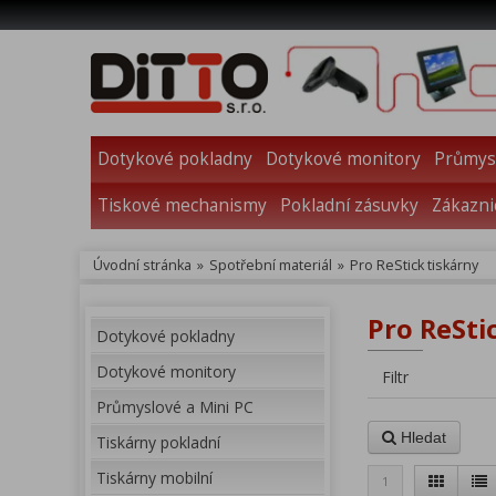
Dotykové pokladny
Dotykové monitory
Průmysl
Tiskové mechanismy
Pokladní zásuvky
Zákazni
Úvodní stránka
»
Spotřební materiál
»
Pro ReStick tiskárny
Pro ReStic
Dotykové pokladny
Dotykové monitory
Filtr
Průmyslové a Mini PC
Hledat
Tiskárny pokladní
Tiskárny mobilní
1