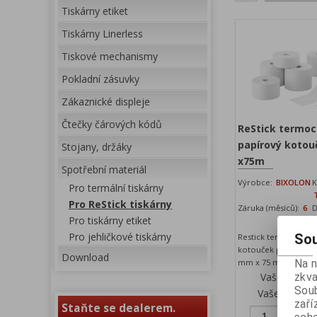
Tiskárny etiket
Tiskárny Linerless
Tiskové mechanismy
Pokladní zásuvky
Zákaznické displeje
Čtečky čárových kódů
ReStick termoci
papírový koto
Stojany, držáky
x75m
Spotřební materiál
Výrobce:
BIXOLON
K
Pro termální tiskárny
Pro ReStick tiskárny
Záruka (měsíců):
6
D
Pro tiskárny etiket
Pro jehličkové tiskárny
Sou
Restick termocitlivý
kotouček pro Linerle
Download
mm x 75 m
Na 
Vaše cena 
zkva
Soub
Vaše cena s
zaří
Staňte se dealerem.
Př