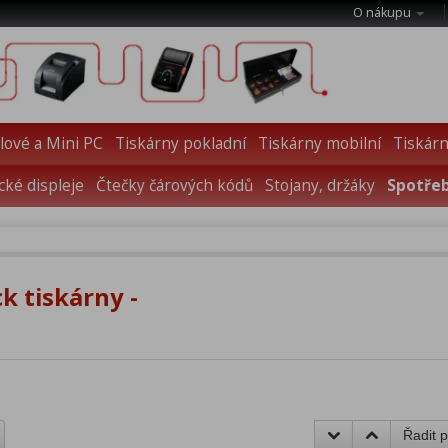
O nákupu
ové a Mini PC
Tiskárny pokladní
Tiskárny mobilní
Tiskárn
cké displeje
Čtečky čárových kódů
Stojany, držáky
Spotřeb
k tiskárny -
Řadit p