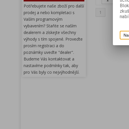
scho
Blok
Potřebujete naše zboží pro další
zku
1
prodej a nebo kompletaci s
nabí
Vaším programovým
vybavením? Staňte se naším
dealerem a získejte všechny
Na
výhody s tím spojené. Proveďte
prosím registraci a do
poznámky uveďte "dealer".
Budeme Vás kontaktovat a
nastavíme podmínky tak, aby
pro Vás byly co nejvýhodnější.