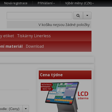
Nová registrace
Přihlášení
Výběr měny: (
CZK
)
V košíku nejsou žádné položky
y etiket
Tiskárny Linerless
ní materiál
Download
Cena týdne
NOVINKA
NÁŠ TIP
odle: (
Ceny
)