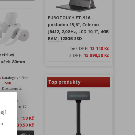
EUROTOUCH ET-916 -
pokladna 15,6", Celeron
J6412, 2,0GHz, LCD 10,1", 4GB
RAM, 128GB SSD
bez DPH:
13 140 Kč
citlivý
s DPH:
15 899,50 Kč
touček 80mm
N
Katalogové číslo:
Top produkty
TS80
6
Dostupnost:
skladem
ivý papírový
rless tiskárny 80
ají
a bez DPH:
198 Kč
ém
 s DPH:
239,50 Kč
e
Přidat do košíku