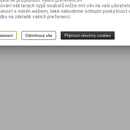
pná se přizpůsobit vašim preferencím.
ování některých typů souborů může mít vliv na vaši uživatel
šenost s naším webem, také nebudeme schopni poskytnout
dku na základě vašich preferencí.
stavení
Odmítnout vše
Přijmout všechny cookies