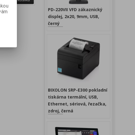
skou
PD-220VII VFD zákaznický
 vám
displej, 2x20, 9mm, USB,
černý
BIXOLON SRP-E300 pokladní
tiskárna termální, USB,
Ethernet, sériová, řezačka,
zdroj, černá