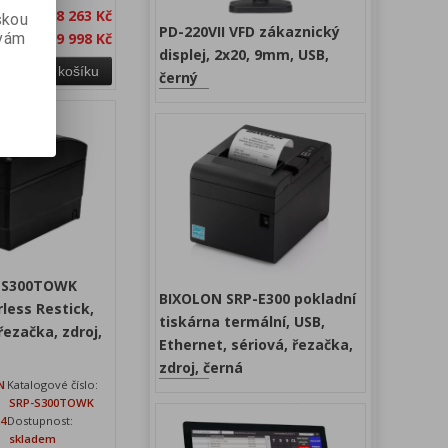
bez DPH:
8 263 Kč
skou
PD-220VII VFD zákaznický
 vám
a s DPH:
9 998 Kč
displej, 2x20, 9mm, USB,
Přidat do košíku
černý
-S300TOWK
BIXOLON SRP-E300 pokladní
rless Restick,
tiskárna termální, USB,
ezačka, zdroj,
Ethernet, sériová, řezačka,
zdroj, černá
N
Katalogové číslo:
SRP-S300TOWK
24
Dostupnost:
skladem