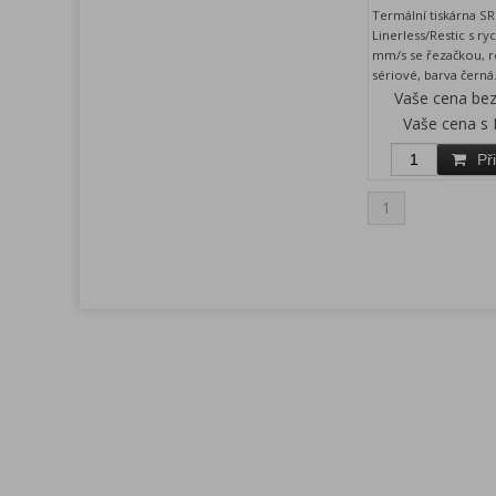
Termální tiskárna 
Linerless/Restic s ryc
mm/s se řezačkou, r
sériové, barva černá
Vaše cena be
Vaše cena s
Př
1