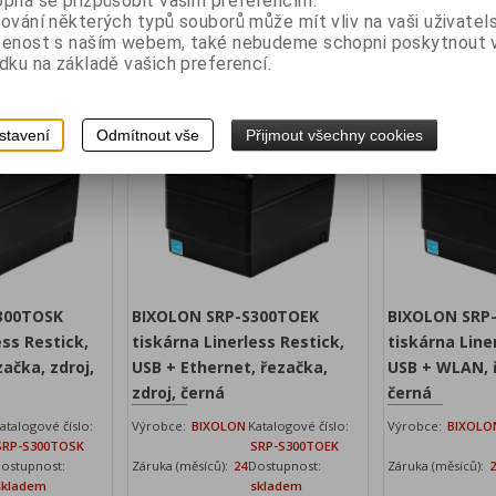
pná se přizpůsobit vašim preferencím.
z DPH:
5 784 Kč
Vaše cena bez DPH:
8 188 Kč
Vaše cena 
ování některých typů souborů může mít vliv na vaši uživatel
PH:
šenost s naším webem, také nebudeme schopni poskytnout
6 998,50 Kč
Vaše cena s DPH:
9 907,50 Kč
Vaše cen
dku na základě vašich preferencí.
idat do košíku
Přidat do košíku
stavení
Odmítnout vše
Přijmout všechny cookies
300TOSK
BIXOLON SRP-S300TOEK
BIXOLON SRP
ess Restick,
tiskárna Linerless Restick,
tiskárna Line
začka, zdroj,
USB + Ethernet, řezačka,
USB + WLAN, ř
zdroj, černá
černá
atalogové číslo:
Výrobce:
BIXOLON
Katalogové číslo:
Výrobce:
BIXOLO
SRP-S300TOSK
SRP-S300TOEK
ostupnost:
Záruka (měsíců):
24
Dostupnost:
Záruka (měsíců):
skladem
skladem