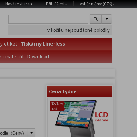
Nová registrace
Přihlášení
Výběr měny: (
CZK
)
V košíku nejsou žádné položky
y etiket
Tiskárny Linerless
í materiál
Download
Cena týdne
NOVINKA
NÁŠ TIP
odle: (
Ceny
)