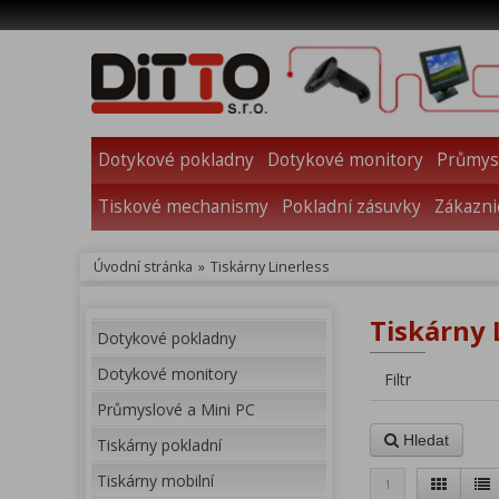
Dotykové pokladny
Dotykové monitory
Průmysl
Tiskové mechanismy
Pokladní zásuvky
Zákazni
Úvodní stránka
»
Tiskárny Linerless
Tiskárny L
Dotykové pokladny
Dotykové monitory
Filtr
Průmyslové a Mini PC
Hledat
Tiskárny pokladní
Tiskárny mobilní
1