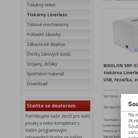
Tiskárny etiket
Tiskárny Linerless
Tiskové mechanismy
Pokladní zásuvky
Zákaznické displeje
Čtečky čárových kódů
Stojany, držáky
BIXOLON SRP-S
tiskárna Linerl
Spotřební materiál
USB, řezačka, z
Download
Výrobce:
BIXOLON
K
Sou
Staňte se dealerem.
Záruka (měsíců):
24
D
Na 
Potřebujete naše zboží pro další
Termální tiskárna S
zkva
prodej a nebo kompletaci s
Linerless/Restic s ryc
Soub
Vaším programovým
mm/s se řezačkou, r
zaří
barva béžová.
vybavením? Staňte se naším