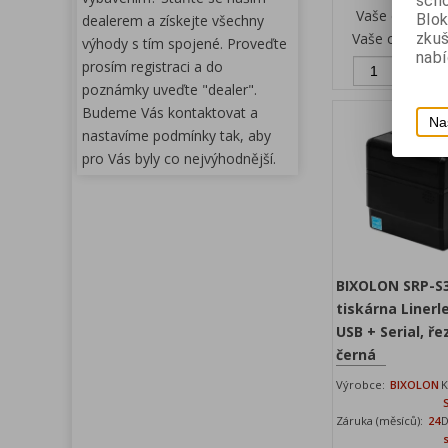
scho
Vaše cena be
Blok
dealerem a získejte všechny
Vaše cena s D
zku
výhody s tím spojené. Proveďte
nabí
prosím registraci a do
Př
poznámky uveďte "dealer".
Budeme Vás kontaktovat a
Na
nastavíme podmínky tak, aby
pro Vás byly co nejvýhodnější.
BIXOLON SRP-S
tiskárna Linerl
USB + Serial, ře
černá
Výrobce:
BIXOLON
K
Záruka (měsíců):
24
D