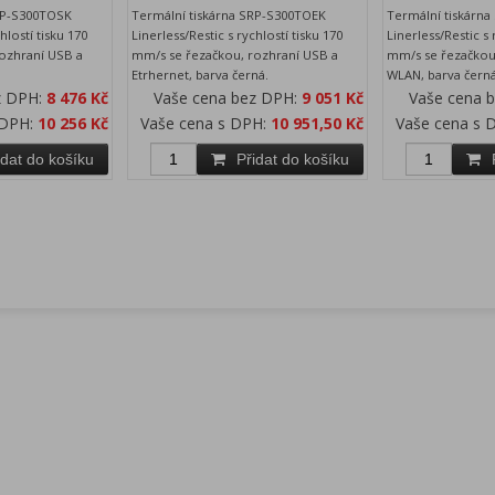
SRP-S300TOSK
Termální tiskárna SRP-S300TOEK
Termální tiskárn
hlostí tisku 170
Linerless/Restic s rychlostí tisku 170
Linerless/Restic s 
ozhraní USB a
mm/s se řezačkou, rozhraní USB a
mm/s se řezačkou
.
Etrhernet, barva černá.
WLAN, barva černá
z DPH:
8 476 Kč
Vaše cena bez DPH:
9 051 Kč
Vaše cena 
 DPH:
10 256 Kč
Vaše cena s DPH:
10 951,50 Kč
Vaše cena s 
idat do košíku
Přidat do košíku