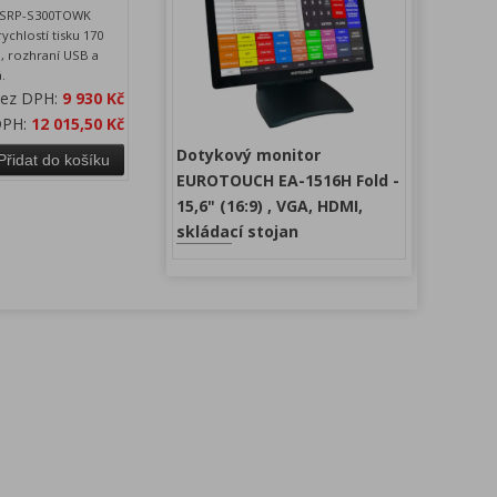
a SRP-S300TOWK
rychlostí tisku 170
, rozhraní USB a
.
bez DPH:
9 930 Kč
DPH:
12 015,50 Kč
Dotykový monitor
Přidat do košíku
EUROTOUCH EA-1516H Fold -
15,6" (16:9) , VGA, HDMI,
skládací stojan