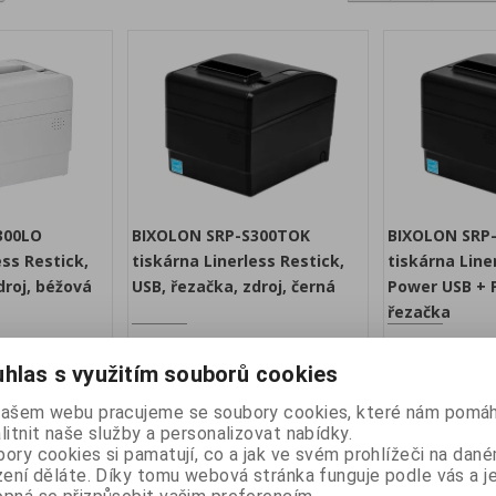
300LO
BIXOLON SRP-S300TOK
BIXOLON SRP
ess Restick,
tiskárna Linerless Restick,
tiskárna Line
droj, béžová
USB, řezačka, zdroj, černá
Power USB + 
řezačka
atalogové číslo:
Výrobce:
BIXOLON
Katalogové číslo:
Výrobce:
BIXOLO
SRP-S300LO
SRP-S300TOK
hlas s využitím souborů cookies
ostupnost:
Záruka (měsíců):
24
Dostupnost:
Záruka (měsíců):
skladem
skladem
našem webu pracujeme se soubory cookies, které nám pomáh
RP-S300LO
Termální tiskárna SRP-S300TOK
Termální tiskárn
litnit naše služby a personalizovat nabídky.
hlostí tisku 170
Linerless/Restic s rychlostí tisku 170
Linerless/Restic s 
ory cookies si pamatují, co a jak ve svém prohlížeči na dan
ozhraní USB,
mm/s se řezačkou, rozhraní USB,
mm/s se řezačkou
zení děláte. Díky tomu webová stránka funguje podle vás a j
barva černá.
Powered USB, bar