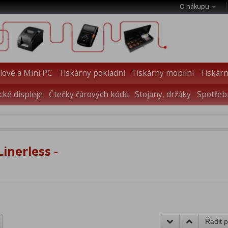
O nákupu
ové a Mini PC
Tiskárny pokladní
Tiskárny mobilní
Tiskárn
cké displeje
Čtečky čárových kódů
Stojany, držáky
Spotřebn
inerless -
Řadit p