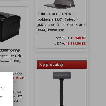
EUROTOUCH ET-916 -
pokladna 15,6", Celeron
J6412, 2,0GHz, LCD 10,1", 4GB
RAM, 128GB SSD
bez DPH:
13 140 Kč
s DPH:
15 899,50 Kč
-S300TOPWK
rless Restick,
Powerd USB,
Top produkty
N
Katalogové číslo:
SRP-S300TOPWK
24
Dostupnost:
skladem
ají
a SRP-S300TOPWK
rychlostí tisku 170
ém
, rozhraní USB a
e
va černá.