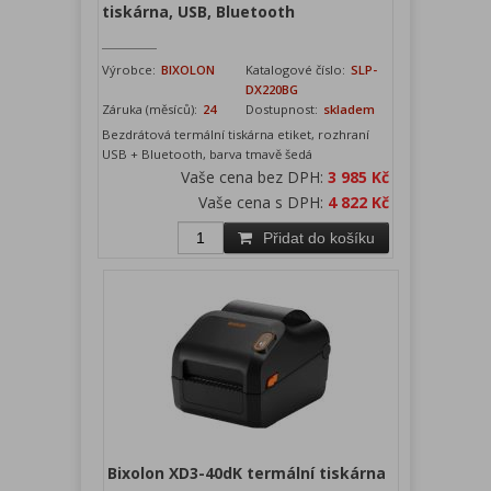
tiskárna, USB, Bluetooth
Výrobce:
BIXOLON
Katalogové číslo:
SLP-
DX220BG
Záruka (měsíců):
24
Dostupnost:
skladem
Bezdrátová termální tiskárna etiket, rozhraní
USB + Bluetooth, barva tmavě šedá
Vaše cena bez DPH:
3 985 Kč
Vaše cena s DPH:
4 822 Kč
Přidat do košíku
Bixolon XD3-40dK termální tiskárna