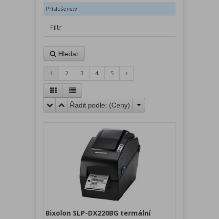
Příslušenství
Filtr
Hledat
1
2
3
4
5
Řadit podle: (
Ceny
)
Bixolon SLP-DX220BG termální