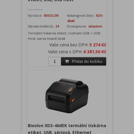
Výrobce:
BIXOLON
Katalogové číslo:
XD5-
40dK
Záruka (měsíců):
24
Dostupnost:
skladem
Termální tiskárna etiket, rozhraní USB + USB
Host, barva tmavě šedá
Vaše cena bez DPH:
5 274 Kč
Vaše cena s DPH:
6 381,50 Kč
Přidat do košíku
Bixolon XD3-40dEK termální tiskárna
etiket, USB, sériová, Ethernet