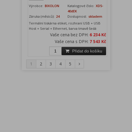
Výrobce:
BIXOLON
Katalogové číslo:
XD5-
40dEK
Záruka (měsíců):
24
Dostupnost:
skladem
Termální tiskárna etiket, rozhraní USB + USB
Host + Serial + Ethernet, barva tmavě šedá
Vaše cena bez DPH:
6 234 Kč
Vaše cena s DPH:
7 543 Kč
Přidat do košíku
1
2
3
4
5