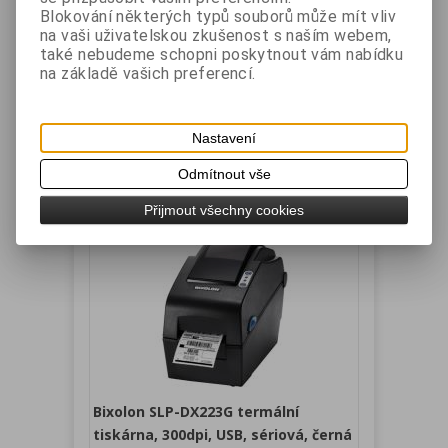
Blokování některých typů souborů může mít vliv
na vaši uživatelskou zkušenost s naším webem,
Výrobce:
BIXOLON
Katalogové číslo:
SLP-
také nebudeme schopni poskytnout vám nabídku
TX220G
na základě vašich preferencí.
Záruka (měsíců):
24
Dostupnost:
skladem
Termotransferová tiskárna etiket, rozhraní USB
+ sériové, barva tmavě šedá
Nastavení
Vaše cena bez DPH:
5 466 Kč
Vaše cena s DPH:
6 614 Kč
Odmítnout vše
Přidat do košíku
Přijmout všechny cookies
Bixolon SLP-DX223G termální
tiskárna, 300dpi, USB, sériová, černá