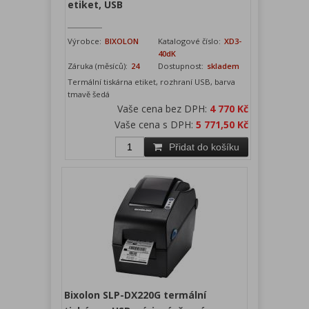
etiket, USB
Výrobce:
BIXOLON
Katalogové číslo:
XD3-
40dK
Záruka (měsíců):
24
Dostupnost:
skladem
Termální tiskárna etiket, rozhraní USB, barva
tmavě šedá
Vaše cena bez DPH:
4 770 Kč
Vaše cena s DPH:
5 771,50 Kč
Přidat do košíku
Bixolon SLP-DX220G termální