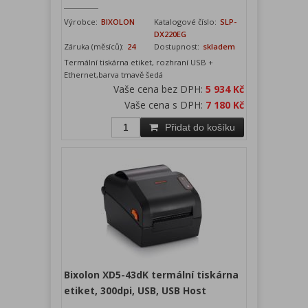
Výrobce:
BIXOLON
Katalogové číslo:
SLP-
DX220EG
Záruka (měsíců):
24
Dostupnost:
skladem
Termální tiskárna etiket, rozhraní USB +
Ethernet,barva tmavě šedá
Vaše cena bez DPH:
5 934 Kč
Vaše cena s DPH:
7 180 Kč
Přidat do košíku
Bixolon XD5-43dK termální tiskárna
etiket, 300dpi, USB, USB Host