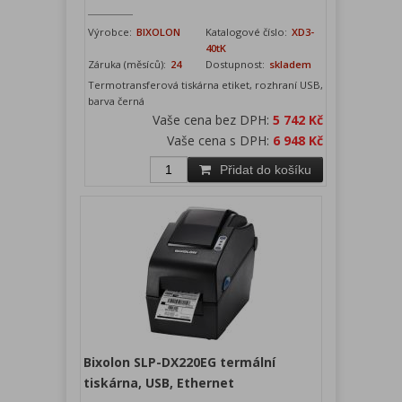
Výrobce:
BIXOLON
Katalogové číslo:
XD3-
40tK
Záruka (měsíců):
24
Dostupnost:
skladem
Termotransferová tiskárna etiket, rozhraní USB,
barva černá
Vaše cena bez DPH:
5 742 Kč
Vaše cena s DPH:
6 948 Kč
Přidat do košíku
Bixolon SLP-DX220EG termální
tiskárna, USB, Ethernet