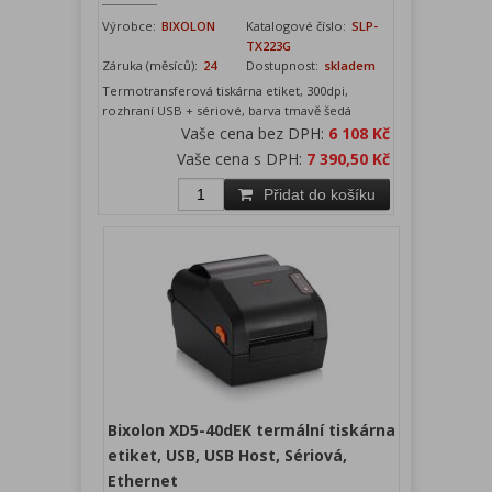
Výrobce:
BIXOLON
Katalogové číslo:
SLP-
TX223G
Záruka (měsíců):
24
Dostupnost:
skladem
Termotransferová tiskárna etiket, 300dpi,
rozhraní USB + sériové, barva tmavě šedá
Vaše cena bez DPH:
6 108 Kč
Vaše cena s DPH:
7 390,50 Kč
Přidat do košíku
Bixolon XD5-40dEK termální tiskárna
etiket, USB, USB Host, Sériová,
Ethernet