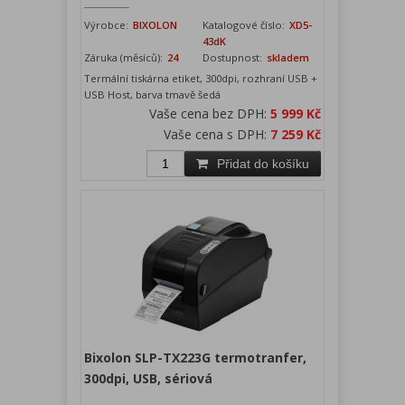
Výrobce:
BIXOLON
Katalogové číslo:
XD5-
43dK
Záruka (měsíců):
24
Dostupnost:
skladem
Termální tiskárna etiket, 300dpi, rozhraní USB +
USB Host, barva tmavě šedá
Vaše cena bez DPH:
5 999 Kč
Vaše cena s DPH:
7 259 Kč
Přidat do košíku
Bixolon SLP-TX223G termotranfer,
300dpi, USB, sériová