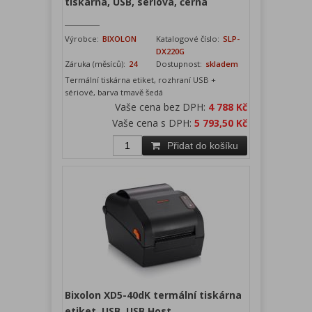
tiskárna, USB, sériová, černá
Výrobce:
BIXOLON
Katalogové číslo:
SLP-
DX220G
Záruka (měsíců):
24
Dostupnost:
skladem
Termální tiskárna etiket, rozhraní USB +
sériové, barva tmavě šedá
Vaše cena bez DPH:
4 788 Kč
Vaše cena s DPH:
5 793,50 Kč
Přidat do košíku
Bixolon XD5-40dK termální tiskárna
etiket, USB, USB Host