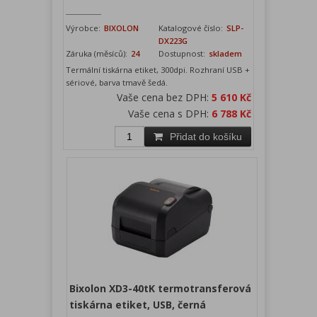
Výrobce:
BIXOLON
Katalogové číslo:
SLP-
DX223G
Záruka (měsíců):
24
Dostupnost:
skladem
Termální tiskárna etiket, 300dpi. Rozhraní USB +
sériové, barva tmavě šedá.
Vaše cena bez DPH:
5 610 Kč
Vaše cena s DPH:
6 788 Kč
Přidat do košíku
Bixolon XD3-40tK termotransferová
tiskárna etiket, USB, černá