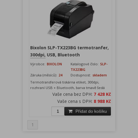
Bixolon SLP-TX223BG termotranfer,
300dpi, USB, Bluetooth
Výrobce:
BIXOLON
Katalogové číslo:
SLP-
TX223BG
Záruka (měsíců):
24
Dostupnost:
skladem
Termotransferová tiskárna etiket, 300dpi,
rozhraní USB + Bluetooth, barva tmavě šedá
Vaše cena bez DPH:
7 428 Kč
Vaše cena s DPH:
8 988 Kč
Přidat do košíku
1