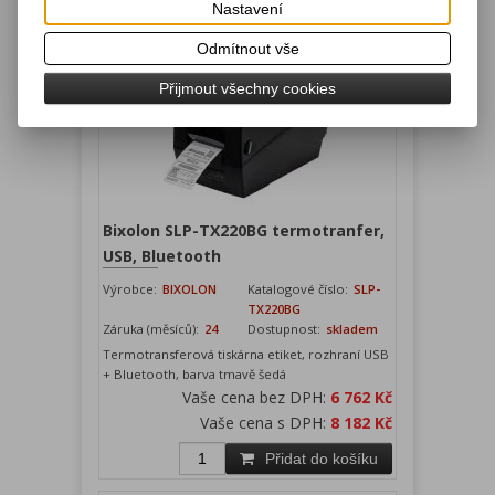
Nastavení
Odmítnout vše
Přijmout všechny cookies
Bixolon SLP-TX220BG termotranfer,
USB, Bluetooth
Výrobce:
BIXOLON
Katalogové číslo:
SLP-
TX220BG
Záruka (měsíců):
24
Dostupnost:
skladem
Termotransferová tiskárna etiket, rozhraní USB
+ Bluetooth, barva tmavě šedá
Vaše cena bez DPH:
6 762 Kč
Vaše cena s DPH:
8 182 Kč
Přidat do košíku