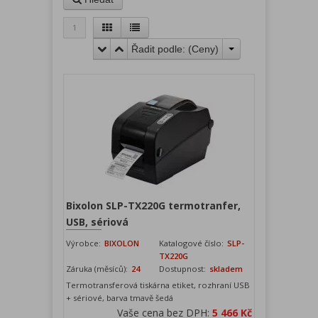
1
Řadit podle: (
Ceny
)
Bixolon SLP-TX220G termotranfer,
USB, sériová
Výrobce:
BIXOLON
Katalogové číslo:
SLP-
TX220G
Záruka (měsíců):
24
Dostupnost:
skladem
Termotransferová tiskárna etiket, rozhraní USB
+ sériové, barva tmavě šedá
Vaše cena bez DPH:
5 466 Kč