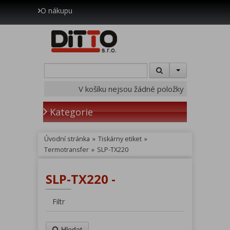
O nákupu
V košíku nejsou žádné položky
Kategorie
Úvodní stránka
»
Tiskárny etiket
»
Termotransfer
»
SLP-TX220
SLP-TX220 -
Filtr
Hledat