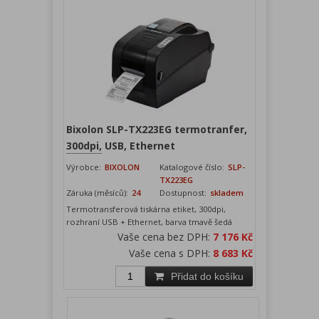
Bixolon SLP-TX223EG termotranfer,
300dpi, USB, Ethernet
Výrobce:
BIXOLON
Katalogové číslo:
SLP-
TX223EG
Záruka (měsíců):
24
Dostupnost:
skladem
Termotransferová tiskárna etiket, 300dpi,
rozhraní USB + Ethernet, barva tmavě šedá
Vaše cena bez DPH:
7 176 Kč
Vaše cena s DPH:
8 683 Kč
Přidat do košíku