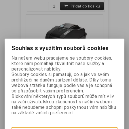
Přidat do košíku
Souhlas s využitím souborů cookies
Na našem webu pracujeme se soubory cookies,
které nám pomáhají zkvalitnit naše služby a
Bixolon SLP-TX220EG termotranfer,
personalizovat nabídky.
Soubory cookies si pamatují, co a jak ve svém
USB, Ethernet
prohlížeči na daném zařízení děláte. Díky tomu
Výrobce:
BIXOLON
Katalogové číslo:
SLP-
webová stránka funguje podle vás a je schopná
TX220EG
se přizpůsobit vašim preferencím.
Záruka (měsíců):
24
Dostupnost:
skladem
Blokování některých typů souborů může mít vliv
Termotransferová tiskárna etiket, rozhraní USB
na vaši uživatelskou zkušenost s naším webem,
+ Ethernet, barva tmavě šedá
také nebudeme schopni poskytnout vám nabídku
Vaše cena bez DPH:
6 474 Kč
na základě vašich preferencí.
Vaše cena s DPH:
7 833,50 Kč
Přidat do košíku