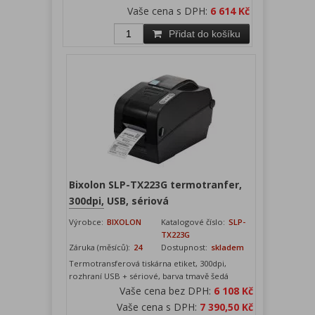
Vaše cena s DPH:
6 614 Kč
Přidat do košíku
Bixolon SLP-TX223G termotranfer,
300dpi, USB, sériová
Výrobce:
BIXOLON
Katalogové číslo:
SLP-
TX223G
Záruka (měsíců):
24
Dostupnost:
skladem
Termotransferová tiskárna etiket, 300dpi,
rozhraní USB + sériové, barva tmavě šedá
Vaše cena bez DPH:
6 108 Kč
Vaše cena s DPH:
7 390,50 Kč