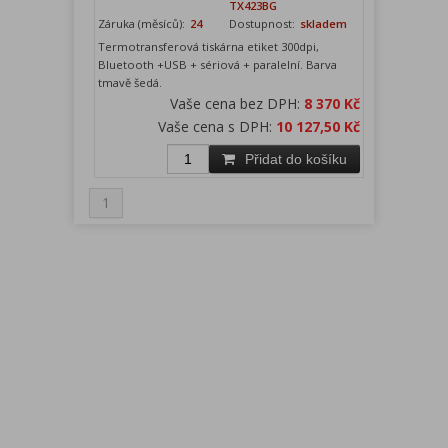
TX423BG
Záruka (měsíců):
24
Dostupnost:
skladem
Termotransferová tiskárna etiket 300dpi,
Bluetooth +USB + sériová + paralelní. Barva
tmavě šedá.
Vaše cena bez DPH:
8 370 Kč
Vaše cena s DPH:
10 127,50 Kč
Přidat do košíku
1