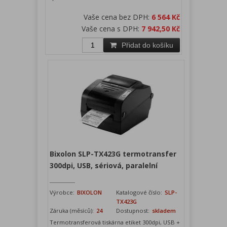
Vaše cena bez DPH:
6 564 Kč
Vaše cena s DPH:
7 942,50 Kč
Přidat do košíku
Bixolon SLP-TX423G termotransfer
300dpi, USB, sériová, paralelní
Výrobce:
BIXOLON
Katalogové číslo:
SLP-
TX423G
Záruka (měsíců):
24
Dostupnost:
skladem
Termotransferová tiskárna etiket 300dpi, USB +