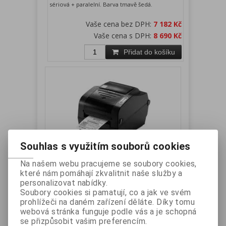
sériová + paralelní. Barva tmavě šedá.
Vaše cena bez DPH:
7 182 Kč
Vaše cena s DPH:
8 690 Kč
Přidat do košíku
Souhlas s využitím souborů cookies
Bixolon SLP-TX420EG termotransfer,
Na našem webu pracujeme se soubory cookies,
Ethernet, USB, sériová, paralelní
které nám pomáhají zkvalitnit naše služby a
personalizovat nabídky.
Soubory cookies si pamatují, co a jak ve svém
Výrobce:
BIXOLON
Katalogové číslo:
SLP-
prohlížeči na daném zařízení děláte. Díky tomu
TX420EG
webová stránka funguje podle vás a je schopná
Záruka (měsíců):
24
Dostupnost:
skladem
se přizpůsobit vašim preferencím.