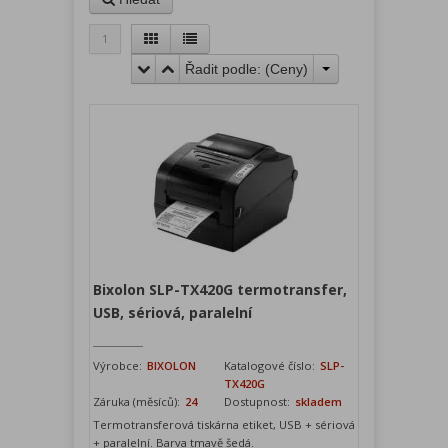
1
Řadit podle: (
Ceny
)
Bixolon SLP-TX420G termotransfer,
USB, sériová, paralelní
Výrobce:
BIXOLON
Katalogové číslo:
SLP-
TX420G
Záruka (měsíců):
24
Dostupnost:
skladem
Termotransferová tiskárna etiket, USB + sériová
+ paralelní. Barva tmavě šedá.