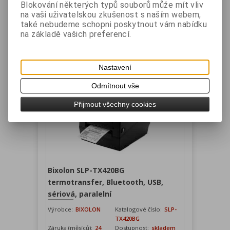
Termotransferová tiskárna etiket, Ethernet +
Blokování některých typů souborů může mít vliv
USB + sériová + paralelní. Barva tmavě šedá.
na vaši uživatelskou zkušenost s naším webem,
také nebudeme schopni poskytnout vám nabídku
Vaše cena bez DPH:
7 542 Kč
na základě vašich preferencí.
Vaše cena s DPH:
9 126 Kč
Přidat do košíku
Nastavení
Odmítnout vše
Přijmout všechny cookies
Bixolon SLP-TX420BG
termotransfer, Bluetooth, USB,
sériová, paralelní
Výrobce:
BIXOLON
Katalogové číslo:
SLP-
TX420BG
Záruka (měsíců):
24
Dostupnost:
skladem