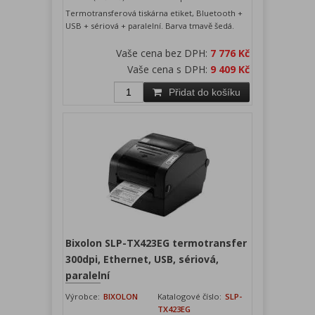
Termotransferová tiskárna etiket, Bluetooth +
USB + sériová + paralelní. Barva tmavě šedá.
Vaše cena bez DPH:
7 776 Kč
Vaše cena s DPH:
9 409 Kč
Přidat do košíku
Bixolon SLP-TX423EG termotransfer
300dpi, Ethernet, USB, sériová,
paralelní
Výrobce:
BIXOLON
Katalogové číslo:
SLP-
TX423EG