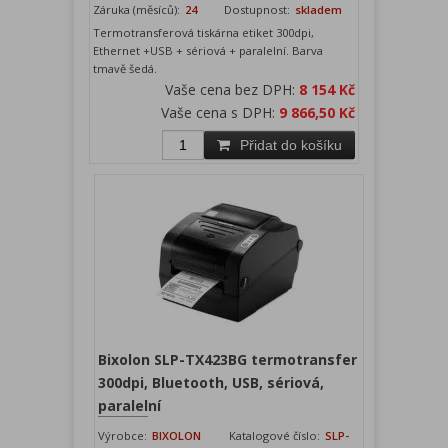
Záruka (měsíců):
24
Dostupnost:
skladem
Termotransferová tiskárna etiket 300dpi,
Ethernet +USB + sériová + paralelní. Barva
tmavě šedá.
Vaše cena bez DPH:
8 154 Kč
Vaše cena s DPH:
9 866,50 Kč
Přidat do košíku
Bixolon SLP-TX423BG termotransfer
300dpi, Bluetooth, USB, sériová,
paralelní
Výrobce:
BIXOLON
Katalogové číslo:
SLP-