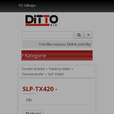
O nákupu
V košíku nejsou žádné položky
Kategorie
Úvodní stránka
»
Tiskárny etiket
»
Termotransfer
»
SLP-TX420
SLP-TX420 -
Filtr
Hledat