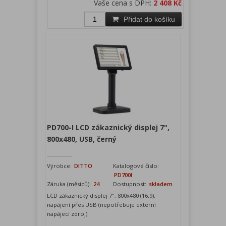
Vaše cena s DPH:
2 408 Kč
Přidat do košíku
PD700-I LCD zákaznický displej 7",
800x480, USB, černý
Výrobce:
DITTO
Katalogové číslo:
PD700I
Záruka (měsíců):
24
Dostupnost:
skladem
LCD zákaznický displej 7", 800x480 (16:9),
napájení přes USB (nepotřebuje externí
napájecí zdroj).