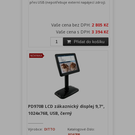
přes USB (nepotřebuje externí napájecí zdroj).
Vaše cena bez DPH:
2 805 Kč
Vaše cena s DPH:
3 394 Kč
Přidat do košíku
NOVINKA
PD970B LCD zákaznický displej 9,7",
1024x768, USB, černý
Výrobce:
DITTO
Katalogové číslo:
PD970B