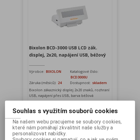
Bixolon BCD-3000 USB LCD zák.
displej, 2x20, napájení USB, béžový
Výrobce:
BIXOLON
Katalogové číslo:
BCD3000U
Záruka (měsíců):
24
Dostupnost:
skladem
Bixolon zákaznický displej 2x20 znaků, rozhraní
USB, napájení přes USB, barva béžová
Souhlas s využitím souborů cookies
Vaše cena bez DPH:
1 990 Kč
Na našem webu pracujeme se soubory cookies,
Vaše cena s DPH:
2 408 Kč
které nám pomáhají zkvalitnit naše služby a
personalizovat nabídky.
Přidat do košíku
Soubory cookies si pamatují, co a jak ve svém