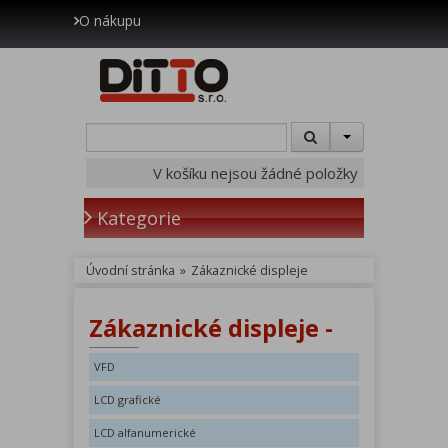
O nákupu
V košíku nejsou žádné položky
Kategorie
Úvodní stránka
»
Zákaznické displeje
Zákaznické displeje -
VFD
LCD grafické
LCD alfanumerické