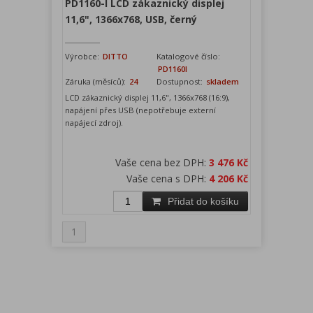
PD1160-I LCD zákaznický displej
11,6", 1366x768, USB, černý
Výrobce:
DITTO
Katalogové číslo:
PD1160I
Záruka (měsíců):
24
Dostupnost:
skladem
LCD zákaznický displej 11,6", 1366x768 (16:9),
napájení přes USB (nepotřebuje externí
napájecí zdroj).
Vaše cena bez DPH:
3 476 Kč
Vaše cena s DPH:
4 206 Kč
Přidat do košíku
1