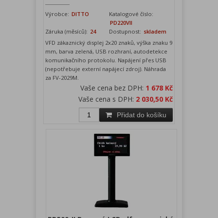
Výrobce:
DITTO
Katalogové číslo:
PD220VII
Záruka (měsíců):
24
Dostupnost:
skladem
VFD zákaznický displej 2x20 znaků, výška znaku 9
mm, barva zelená, USB rozhraní, autodetekce
komunikačního protokolu. Napájení přes USB
(nepotřebuje externí napájecí zdroj). Náhrada
za FV-2029M.
Vaše cena bez DPH:
1 678 Kč
Vaše cena s DPH:
2 030,50 Kč
Přidat do košíku