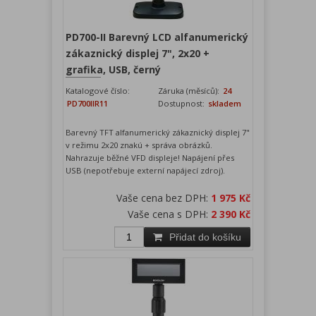
PD700-II Barevný LCD alfanumerický
zákaznický displej 7", 2x20 +
grafika, USB, černý
Katalogové číslo:
Záruka (měsíců):
24
PD700IIR11
Dostupnost:
skladem
Barevný TFT alfanumerický zákaznický displej 7"
v režimu 2x20 znakú + správa obrázků.
Nahrazuje běžné VFD displeje! Napájení přes
USB (nepotřebuje externí napájecí zdroj).
Vaše cena bez DPH:
1 975 Kč
Vaše cena s DPH:
2 390 Kč
Přidat do košíku