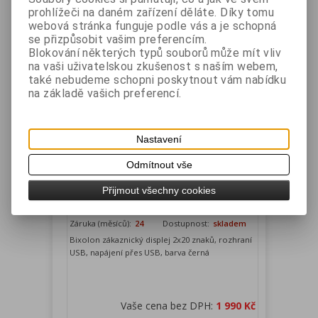
prohlížeči na daném zařízení děláte. Díky tomu
webová stránka funguje podle vás a je schopná
se přizpůsobit vašim preferencím.
Blokování některých typů souborů může mít vliv
na vaši uživatelskou zkušenost s naším webem,
také nebudeme schopni poskytnout vám nabídku
na základě vašich preferencí.
Nastavení
Bixolon BCD-3000 USB LCD zák.
displej, 2x20, napájení USB, černý
Odmítnout vše
Přijmout všechny cookies
Výrobce:
BIXOLON
Katalogové číslo:
BCD3000UB
Záruka (měsíců):
24
Dostupnost:
skladem
Bixolon zákaznický displej 2x20 znaků, rozhraní
USB, napájení přes USB, barva černá
Vaše cena bez DPH:
1 990 Kč