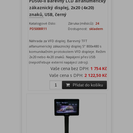
PD500-II Barevný LCD alfanumerický
zákaznický displej, 2x20 (4x20)
znaků, USB, černý
Katalogové číslo:
Záruka (měsíců):
24
PD500IIR11
Dostupnost:
skladem
Náhrada za VFD displej. Barevný TFT
alfanumerický zákaznický displej 5" 800x480 s
komunikačním protokolem VFD displeje. Režim
2x20 nebo 4x20 znaků. Napájení přes USB
(nepotřebuje externí napájecí zdroj).
Vaše cena bez DPH:
1 754 Kč
Vaše cena s DPH:
2 122,50 Kč
Přidat do košíku