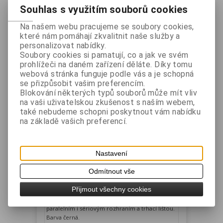
Souhlas s využitím souborů cookies
1
Na našem webu pracujeme se soubory cookies,
Řadit podle: (
Ceny
)
které nám pomáhají zkvalitnit naše služby a
personalizovat nabídky.
Soubory cookies si pamatují, co a jak ve svém
prohlížeči na daném zařízení děláte. Díky tomu
webová stránka funguje podle vás a je schopná
se přizpůsobit vašim preferencím.
Blokování některých typů souborů může mít vliv
na vaši uživatelskou zkušenost s naším webem,
také nebudeme schopni poskytnout vám nabídku
na základě vašich preferencí.
BIXOLON STP-103III 58mm,
Nastavení
USB+paralelní+sériová, zdroj, černá.
Výrobce:
BIXOLON
Katalogové číslo:
Odmítnout vše
STP103IIIG
Záruka (měsíců):
24
Dostupnost:
skladem
Přijmout všechny cookies
Malá termální tiskárna vybavená USB,
paralelním i sériovým rozhraním a trhací lištou.
Barva černá.