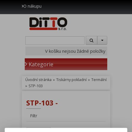
O nákupu
V košíku nejsou žádné položky
Kategorie
Úvodní stránka
»
Tiskárny pokladní
»
Termální
»
STP-103
STP-103 -
Filtr
Hledat