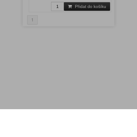
Přidat do košíku
1
Menu
Rychlá objednávka
Odběr novinek
Kontakt