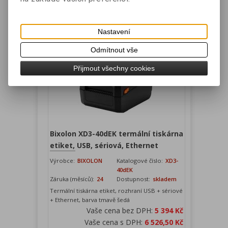
Vaše cena s DPH:
5 771,50 Kč
Přidat do košíku
Nastavení
Odmítnout vše
Přijmout všechny cookies
Bixolon XD3-40dEK termální tiskárna
etiket, USB, sériová, Ethernet
Výrobce:
BIXOLON
Katalogové číslo:
XD3-
40dEK
Záruka (měsíců):
24
Dostupnost:
skladem
Termální tiskárna etiket, rozhraní USB + sériové
+ Ethernet, barva tmavě šedá
Vaše cena bez DPH:
5 394 Kč
Vaše cena s DPH:
6 526,50 Kč