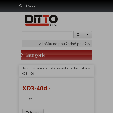
O nákupu
V košíku nejsou žádné položky
Kategorie
Úvodní stránka
»
Tiskárny etiket
»
Termální
»
XD3-40d
XD3-40d -
Filtr
Hledat