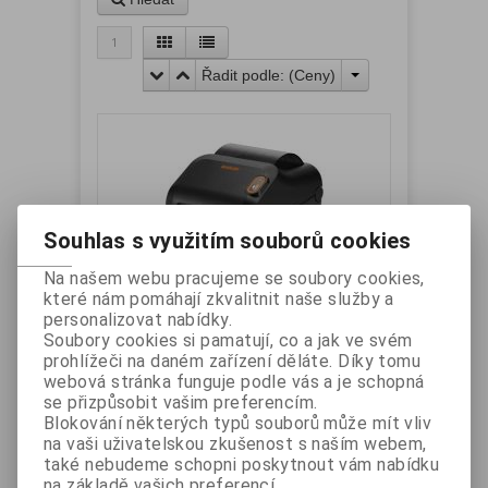
1
Řadit podle: (
Ceny
)
Souhlas s využitím souborů cookies
Na našem webu pracujeme se soubory cookies,
které nám pomáhají zkvalitnit naše služby a
Bixolon XD3-40dK termální tiskárna
personalizovat nabídky.
Soubory cookies si pamatují, co a jak ve svém
etiket, USB
prohlížeči na daném zařízení děláte. Díky tomu
Výrobce:
BIXOLON
Katalogové číslo:
XD3-
webová stránka funguje podle vás a je schopná
40dK
se přizpůsobit vašim preferencím.
Záruka (měsíců):
24
Dostupnost:
skladem
Blokování některých typů souborů může mít vliv
Termální tiskárna etiket, rozhraní USB, barva
na vaši uživatelskou zkušenost s naším webem,
tmavě šedá
také nebudeme schopni poskytnout vám nabídku
Vaše cena bez DPH:
4 770 Kč
na základě vašich preferencí.