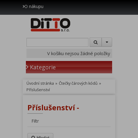
O nákupu
V košíku nejsou žádné položky
Kategorie
Úvodní stránka
»
Čtečky čárových kódů
»
Příslušenství
Příslušenství -
Filtr
Hledat