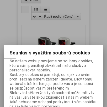
1
Řadit podle: (
Ceny
)
Souhlas s využitím souborů cookies
Na našem webu pracujeme se soubory cookies,
které nám pomáhají zkvalitnit naše služby a
ZEBEX nastavitelný stojan pro
personalizovat nabídky.
Soubory cookies si pamatují, co a jak ve svém
snímač Z-6010
prohlížeči na daném zařízení děláte. Díky tomu
Výrobce:
Zebex
Katalogové číslo:
webová stránka funguje podle vás a je schopná
ZBXST36010B
se přizpůsobit vašim preferencím.
Záruka (měsíců):
24
Dostupnost:
skladem
Blokování některých typů souborů může mít vliv
Nastavitelný stojan pro snímač čárového kódu
na vaši uživatelskou zkušenost s naším webem,
Zebex Z-6010. Jen stojan.
také nebudeme schopni poskytnout vám nabídku
Vaše cena bez DPH:
462 Kč
na základě vašich preferencí.