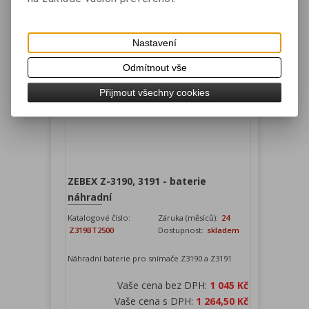
Vaše cena s DPH:
559 Kč
Přidat do košíku
Nastavení
Odmítnout vše
Přijmout všechny cookies
ZEBEX Z-3190, 3191 - baterie
náhradní
Katalogové číslo:
Záruka (měsíců):
24
Z319BT2500
Dostupnost:
skladem
Náhradní baterie pro snímače Z3190 a Z3191
Vaše cena bez DPH:
1 045 Kč
Vaše cena s DPH:
1 264,50 Kč