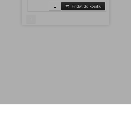
Přidat do košíku
1
Menu
Rychlá objednávka
Odběr novinek
Kontakt