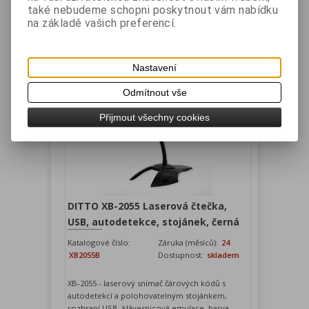
také nebudeme schopni poskytnout vám nabídku
Vaše cena bez DPH:
754 Kč
na základě vašich preferencí.
Vaše cena s DPH:
912,50 Kč
Přidat do košíku
Nastavení
Odmítnout vše
Přijmout všechny cookies
DITTO XB-2055 Laserová čtečka,
USB, autodetekce, stojánek, černá
Katalogové číslo:
Záruka (měsíců):
24
XB2055B
Dostupnost:
skladem
XB-2055 - laserový snímač čárových kódů s
autodetekcí a polohovatelným stojánkem,
rozhraní USB, klávesnicová emulace, barva