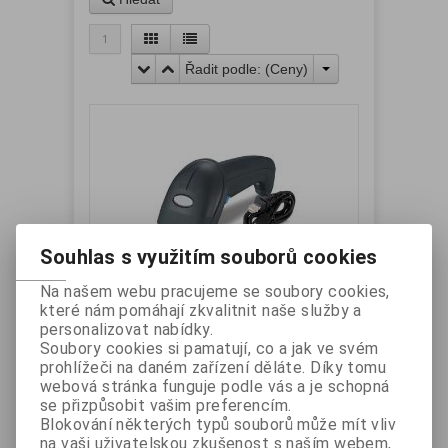
1
Řadit podle: (
Ceny
)
Souhlas s využitím souborů cookies
DITTO XB-2055M Laserová čtečka,
Na našem webu pracujeme se soubory cookies,
které nám pomáhají zkvalitnit naše služby a
USB, černá
personalizovat nabídky.
Výrobce:
DITTO
Katalogové číslo:
Soubory cookies si pamatují, co a jak ve svém
XB2055MB
prohlížeči na daném zařízení děláte. Díky tomu
Záruka (měsíců):
24
Dostupnost:
skladem
webová stránka funguje podle vás a je schopná
XB-2055 - laserový snímač čárových kódů,
se přizpůsobit vašim preferencím.
rozhraní USB, klávesnicová emulace, barva
Blokování některých typů souborů může mít vliv
černá. Bez stojánku a bez autodetekce.
na vaši uživatelskou zkušenost s naším webem,