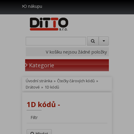
O nákupu
V košíku nejsou žádné položky
Kategorie
Úvodní stránka
»
Čtečky čárových kódů
»
Drátové
»
1D kódů
1D kódů -
Filtr
Hledat