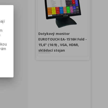
ají
ém
Dotykový monitor
e
EUROTOUCH EA-1516H Fold -
skou
15,6" (16:9) , VGA, HDMI,
 vám
skládací stojan