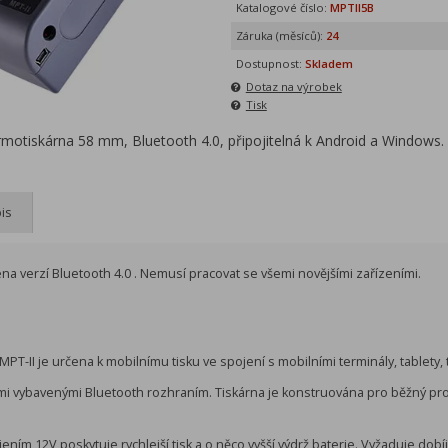
Katalogové číslo:
MPTII5B
Záruka (měsíců):
24
Dostupnost:
Skladem
Dotaz na výrobek
Tisk
rmotiskárna 58 mm, Bluetooth 4.0, připojitelná k Android a Windows. 
is
ena verzí Bluetooth 4.0 . Nemusí pracovat se všemi novějšími zařízeními.
MPT-II je určena k mobilnímu tisku ve spojení s mobilními terminály, tablety,
ími vybavenými Bluetooth rozhraním. Tiskárna je konstruována pro běžný pr
ním 12V poskytuje rychlejší tisk a o něco vyšší výdrž baterie. Vyžaduje dobí