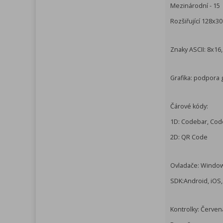
Mezinárodní - 15
Rozšiřující 128x3
Znaky ASCII: 8x16
Grafika: podpora gr
Čárové kódy:
1D: Codebar, Code
2D: QR Code
Ovladače: Windo
SDK:Android, iOS
Kontrolky: Červen