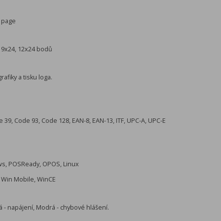
0 page
, 9x24, 12x24 bodů
afiky a tisku loga.
 39, Code 93, Code 128, EAN-8, EAN-13, ITF, UPC-A, UPC-E
ws, POSReady, OPOS, Linux
, Win Mobile, WinCE
á - napájení, Modrá - chybové hlášení.