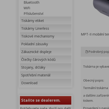
Bluetooth
WiFi
Příslušenství
Tiskárny etiket
Tiskárny Linerless
MPT-II mobilní te
Tiskové mechanismy
Pokladní zásuvky
Zákaznické displeje
Podrobný pop
Čtečky čárových kódů
Tiskárna je vybav
Stojany, držáky
Spotřební materiál
Obecný popis:
Download
Termální tiskárna 
a dalšími zařízen
Staňte se dealerem.
tiskem.
Potřebujete naše zboží pro další
Provedení s napáje