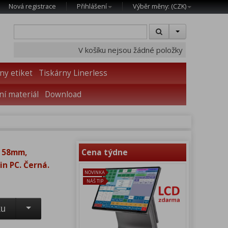
Nová registrace
Přihlášení
Výběr měny: (
CZK
)
V košíku nejsou žádné položky
ny etiket
Tiskárny Linerless
í materiál
Download
a 58mm,
Cena týdne
in PC. Černá.
NOVINKA
NÁŠ TIP
ku