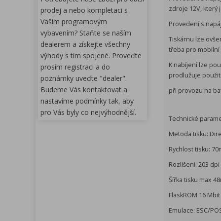
zdroje 12V, který 
prodej a nebo kompletaci s
Vaším programovým
Provedení s napáj
vybavením? Staňte se naším
Tiskárnu lze ovše
dealerem a získejte všechny
třeba pro mobilní 
výhody s tím spojené. Proveďte
K nabíjení lze po
prosím registraci a do
prodlužuje použit
poznámky uveďte "dealer".
Budeme Vás kontaktovat a
při provozu na ba
nastavíme podmínky tak, aby
pro Vás byly co nejvýhodnější.
Technické parame
Metoda tisku: Dir
Rychlost tisku: 
Rozlišení: 203 dpi
Šířka tisku max 
FlaskROM 16 Mbit
Emulace: ESC/PO