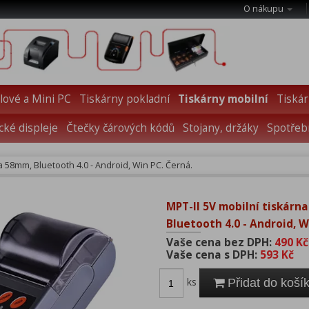
O nákupu
ové a Mini PC
Tiskárny pokladní
Tiskárny mobilní
Tiskár
cké displeje
Čtečky čárových kódů
Stojany, držáky
Spotřebn
na 58mm, Bluetooth 4.0 - Android, Win PC. Černá.
MPT-II 5V mobilní tiskárn
Bluetooth 4.0 - Android, W
Vaše cena bez DPH:
490 Kč
Vaše cena s DPH:
593 Kč
ks
Přidat do koší