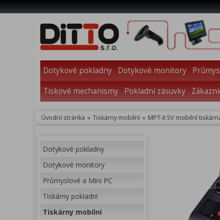
Dotykové pokladny
Dotykové monitory
Průmysl
Tiskové mechanismy
Pokladní zásuvky
Zákazni
Úvodní stránka
»
Tiskárny mobilní
»
MPT-II 5V mobilní tiskár
Dotykové pokladny
Dotykové monitory
Průmyslové a Mini PC
Tiskárny pokladní
Tiskárny mobilní