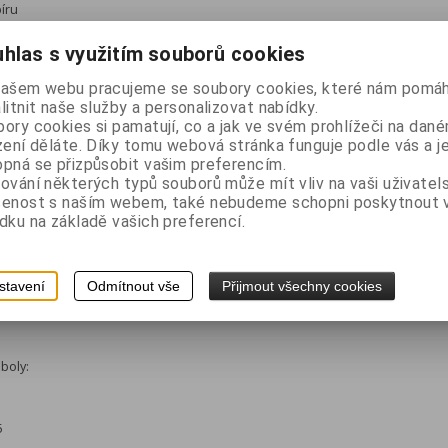
íru
hlas s využitím souborů cookies
th 4.0 + EDR - modely s Bluetooth rozhraním
našem webu pracujeme se soubory cookies, které nám pomáh
2 - volitelně
litnit naše služby a personalizovat nabídky.
ory cookies si pamatují, co a jak ve svém prohlížeči na dan
 nebo sériového rozhraní je nutné použít speciální
zení děláte. Díky tomu webová stránka funguje podle vás a j
pná se přizpůsobit vašim preferencím.
ování některých typů souborů může mít vliv na vaši uživatel
šenost s naším webem, také nebudeme schopni poskytnout
dku na základě vašich preferencí.
±0,5mm
 do 40mm,
stavení
Odmítnout vše
Přijmout všechny cookies
0,056±0,1mm
mboly:
5