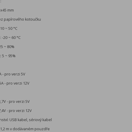
:
5x45 mm
z papírového kotoučku
-10 ~ 50 °C
: -20 ~ 60 °C
 25 ~ 80%
: 5 ~ 95%
A - pro verzi 5V
5A - pro verzi 12V
,7V - pro verzi 5V
,4V - pro verzi 12V
nství: USB kabel, sériový kabel
 1,2 m v dodávaném pouzdře