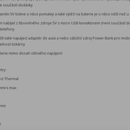
je součástí dodávky.
ením 5V tiskne o něco pomaleji a také výdrž na baterie je o něco nižší než u
m nabíjet z libovolného zdroje 5V s micro USB konektorem (není součástí 
telefony.
užít také napájecí adaptér do auta a nebo záložní zdroj Power Bank pro mobil
elnost tiskárny
terie mimo dosah síťového napájení.
try:
ect Thermal
70mm/s max
48mm
S