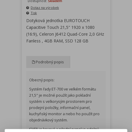
Dostupnost:
Skladem
Dotaz na výrobek
Tisk
Dotyková jednotka EUROTOUCH
Capacitive Touch 21,5" 1920 x 1080
(16:9), Celeron J6412 Quad-Core 2,0 GHz
Fanless , 4GB RAM, SSD 128 GB
Podrobný popis
Obecný popis:
Systém řady ET-700 ve velkém formátu
21,5" je možné použít jako pokladní
systém s velkorysým prostorem pro
prodejní položky, informační panel,
kuchyňský monitor a nebo ho použít pro
objednávkový systém.
Skříň je kovová a přední panel je odolný