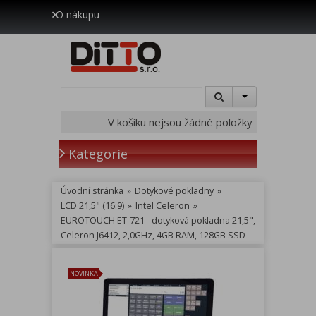
O nákupu
V košíku nejsou žádné položky
Kategorie
Úvodní stránka
»
Dotykové pokladny
»
LCD 21,5" (16:9)
»
Intel Celeron
»
EUROTOUCH ET-721 - dotyková pokladna 21,5",
Celeron J6412, 2,0GHz, 4GB RAM, 128GB SSD
NOVINKA