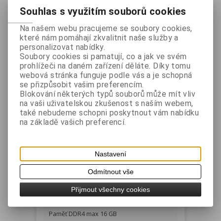
proti prachu i vodě. Konektory je možné
Souhlas s využitím souborů cookies
ochránit robustním krytem.
Na našem webu pracujeme se soubory cookies,
Systém je dodáván s robustním
které nám pomáhají zkvalitnit naše služby a
podstavcem, na kterém je ho možné
personalizovat nabídky.
polohovat v širokém rozsahu při
Soubory cookies si pamatují, co a jak ve svém
zachování dostatečné stability.
prohlížeči na daném zařízení děláte. Díky tomu
webová stránka funguje podle vás a je schopná
Díky otvorům VESA 75x75 na zadní straně
se přizpůsobit vašim preferencím.
je ho možné umístit na jakýkoli podstavec
Blokování některých typů souborů může mít vliv
nebo držák s tímto standardem uchycení.
na vaši uživatelskou zkušenost s naším webem,
také nebudeme schopni poskytnout vám nabídku
K dispozici je dostatek konektorů pro
na základě vašich preferencí.
připojení všech běžně používaných
periferií a velký důraz je kladený na
snadnou instalaci přívodních kabelů.
Nastavení
Odmítnout vše
Technické parametry:
CPU Intel Celeron J6412 Quad-Core 2,0
Přijmout všechny cookies
GHz
Paměť DDR4 max 16 GB