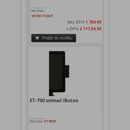
Kat.číslo
W10IOTE2021
bez DPH
1 750 Kč
s DPH
2 117,50 Kč
Přidat do košíku
ET-700 snímač iButon
Kat.číslo
ET7IIDR