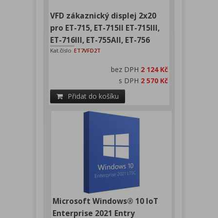
VFD zákaznický displej 2x20
pro ET-715, ET-715II ET-715III,
ET-716III, ET-755AII, ET-756
Kat.číslo
ET7VFD2T
bez DPH
2 124 Kč
s DPH
2 570 Kč
Přidat do košíku
Microsoft Windows® 10 IoT
Enterprise 2021 Entry