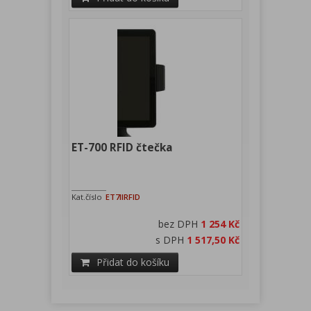
ET-700 RFID čtečka
Kat.číslo
ET7IIRFID
bez DPH
1 254 Kč
s DPH
1 517,50 Kč
Přidat do košíku