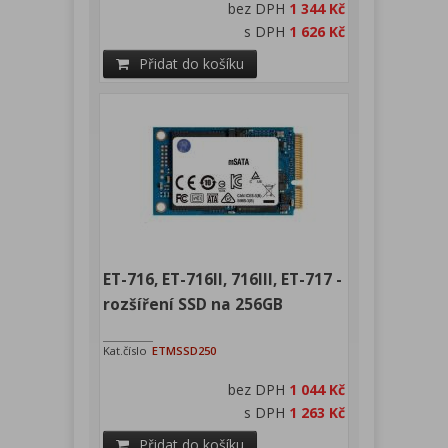
bez DPH
1 344 Kč
s DPH
1 626 Kč
Přidat do košíku
ET-716, ET-716II, 716III, ET-717 -
rozšíření SSD na 256GB
Kat.číslo
ETMSSD250
bez DPH
1 044 Kč
s DPH
1 263 Kč
Přidat do košíku