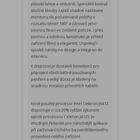
působí lehce a vzdušně. Speciální kovové
otočné klouby zajistí snadné nastavení
monitoru do požadované polohy v
rozsahu téměř 180° a zároveň jeho
pevnou fixaci ve zvolené poloze. I přes
pevnou a odolnou konstrukci je vzhled
zařízení líbivý a elegantní. Uspokojí i
vysoké nároky na design a integraci do
interiéru.
K dispozici je dostatek konektorů pro
připojení všech běžně používaných
periferií a velký důraz je kladený na
snadnou instalaci přívodních kabelů.
Nově použitý procesor Intel Celeron J6412
disponuje o cca 20% vyšším výkonem
oproti procesoru Celeron J4125. Je
vhodným řešením pro náročnější aplikace
při zachování tichého bezventilátorového
provedení celého zařízení.