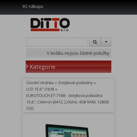
O nákupu
V košíku nejsou žádné položky
Kategorie
Úvodní stránka
»
Dotykové pokladny
»
LCD 15,6" (16:9)
»
EUROTOUCH ET-716III - dotyková pokladna
15,6", Celeron J6412, 2,0GHz, 4GB RAM, 128GB
SSD