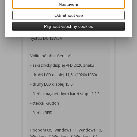
Nastavení
Audio vstup/výstup
Odmítnout vše
Napájeni:
Přijmout všechny cookies
Externí napájecí zdroj AC 100-240V/3,5A,
výstup DC 12V/5A
Volitelné příslušenství:
- zákaznický displej VFD 2x20 znaků
- druhý LCD displej 11,6" (1920x1080)
- druhý LCD displej 15,6"
- čtečka magnetických karet stopa 1,2,3
- čtečka i-Button
- čtečka RFID
Podpora OS: Windows 11, Windows 10,
Windows 7, Windows 8, Windows 8.1,