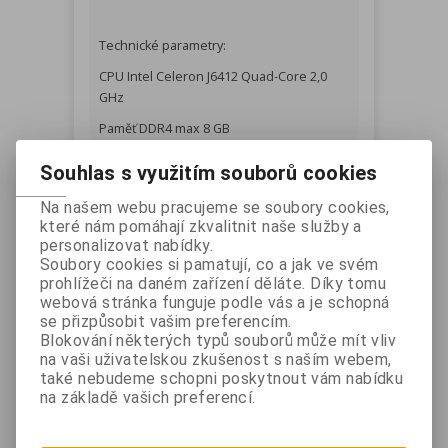
Technické parametry:
CPU Intel Celeron J6412 Quad-Core 2,0
GHz
Paměť DDR4 max 8 GB
LCD 15,6“, 1920 x 1080,16:9, 350-400 cd/m2
Souhlas s využitím souborů cookies
Capacitive Touch Screen
Na našem webu pracujeme se soubory cookies,
SSD úložiště
které nám pomáhají zkvalitnit naše služby a
personalizovat nabídky.
Soubory cookies si pamatují, co a jak ve svém
Externí rozhraní:
prohlížeči na daném zařízení děláte. Díky tomu
webová stránka funguje podle vás a je schopná
4 x USB 3.0
se přizpůsobit vašim preferencím.
Blokování některých typů souborů může mít vliv
1 x USB 2.0
na vaši uživatelskou zkušenost s naším webem,
2 x RS-232 (COM1, COM3)
také nebudeme schopni poskytnout vám nabídku
na základě vašich preferencí.
1x LAN 10/100/1000 Mb/s
1x VGA