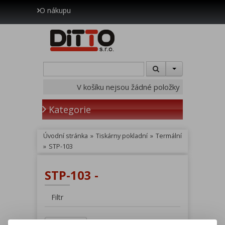
O nákupu
V košíku nejsou žádné položky
Kategorie
Úvodní stránka
»
Tiskárny pokladní
»
Termální
»
STP-103
STP-103 -
Filtr
Hledat