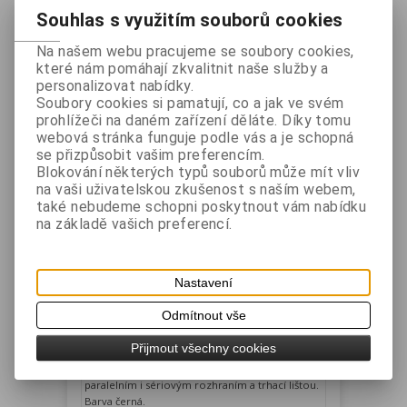
Souhlas s využitím souborů cookies
1
Na našem webu pracujeme se soubory cookies,
které nám pomáhají zkvalitnit naše služby a
Řadit podle: (
Názvu produktu
)
personalizovat nabídky.
Soubory cookies si pamatují, co a jak ve svém
prohlížeči na daném zařízení děláte. Díky tomu
webová stránka funguje podle vás a je schopná
se přizpůsobit vašim preferencím.
Blokování některých typů souborů může mít vliv
na vaši uživatelskou zkušenost s naším webem,
také nebudeme schopni poskytnout vám nabídku
na základě vašich preferencí.
BIXOLON STP-103III 58mm,
Nastavení
USB+paralelní+sériová, zdroj, černá.
Odmítnout vše
Výrobce:
BIXOLON
Katalogové číslo:
STP103IIIG
Přijmout všechny cookies
Záruka (měsíců):
24
Dostupnost:
skladem
Malá termální tiskárna vybavená USB,
paralelním i sériovým rozhraním a trhací lištou.
Barva černá.