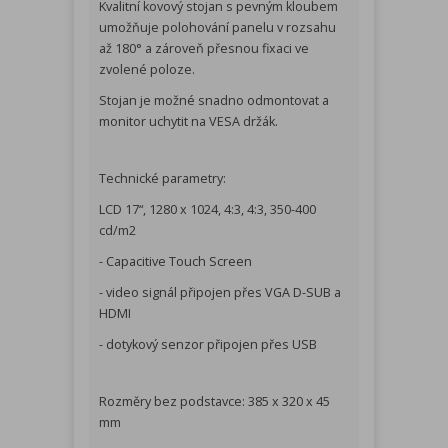
Kvalitní kovový stojan s pevným kloubem
umožňuje polohování panelu v rozsahu
až 180° a zároveň přesnou fixaci ve
zvolené poloze.
Stojan je možné snadno odmontovat a
monitor uchytit na VESA držák.
Technické parametry:
LCD 17“, 1280 x 1024, 4:3, 4:3, 350-400
cd/m2
- Capacitive Touch Screen
- video signál připojen přes VGA D-SUB a
HDMI
- dotykový senzor připojen přes USB
Rozměry bez podstavce: 385 x 320 x 45
mm