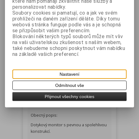
které nám pomáhají zkvalitnit naše služby a
personalizovat nabídky.
Soubory cookies si pamatují, co a jak ve svém
prohlížeči na daném zařízení děláte. Díky tomu
webová stránka funguje podle vás a je schopná
se přizpůsobit vašim preferencím.
Blokování některých typů souborů může mít vliv
na vaši uživatelskou zkušenost s naším webem,
také nebudeme schopni poskytnout vám nabídku
na základě vašich preferencí.
Čtečka magnetických karet
pro EA-1508A, EA-1708
Nastavení
Odmítnout vše
Podrobný popis
Přijmout všechny cookies
Obecný popis:
Dotykový monitor s pevnou a spolehlivou
konstrukcí.