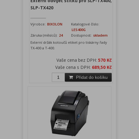
Externí odvíječ štítků pro SLP-TX400,
SLP-TX420
Výrobce:
BIXOLON
Katalogové číslo:
LES400G
Záruka (měsíců):
24
Dostupnost:
skladem
Externí držák kotoučů etiket pro tiskárny řady
TX-400 a T-400.
Vaše cena bez DPH:
570 Kč
Vaše cena s DPH:
689,50 Kč
Přidat do košíku