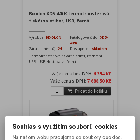
Bixolon XD5-40tK termotransferová
tiskárna etiket, USB, černá
Výrobce:
BIXOLON
Katalogové číslo:
XD5-
40tK
Záruka (měsíců):
24
Dostupnost:
skladem
Termotransferová tiskárna etiket, rozhraní
USB+USB Host, barva černá
Vaše cena bez DPH:
6 354 Kč
Vaše cena s DPH:
7 688,50 Kč
Přidat do košíku
Souhlas s využitím souborů cookies
Na našem webu pracujeme se soubory cookies,