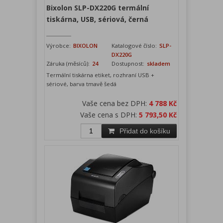
Bixolon SLP-DX220G termální
tiskárna, USB, sériová, černá
Výrobce:
BIXOLON
Katalogové číslo:
SLP-
DX220G
Záruka (měsíců):
24
Dostupnost:
skladem
Termální tiskárna etiket, rozhraní USB +
sériové, barva tmavě šedá
Vaše cena bez DPH:
4 788 Kč
Vaše cena s DPH:
5 793,50 Kč
Přidat do košíku