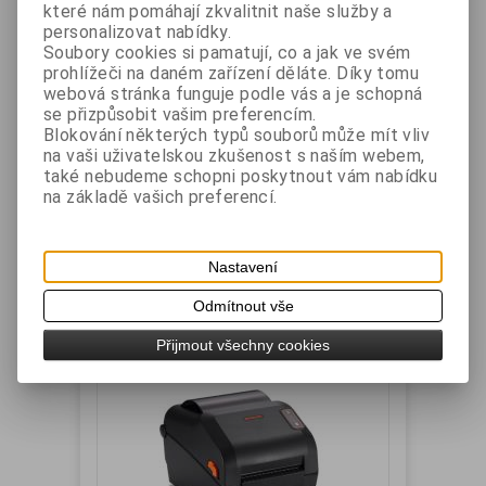
které nám pomáhají zkvalitnit naše služby a
personalizovat nabídky.
Soubory cookies si pamatují, co a jak ve svém
Bixolon XD5-40dK termální tiskárna
prohlížeči na daném zařízení děláte. Díky tomu
etiket, USB, USB Host
webová stránka funguje podle vás a je schopná
se přizpůsobit vašim preferencím.
Blokování některých typů souborů může mít vliv
Výrobce:
BIXOLON
Katalogové číslo:
XD5-
na vaši uživatelskou zkušenost s naším webem,
40dK
také nebudeme schopni poskytnout vám nabídku
Záruka (měsíců):
24
Dostupnost:
skladem
na základě vašich preferencí.
Termální tiskárna etiket, rozhraní USB + USB
Host, barva tmavě šedá
Nastavení
Vaše cena bez DPH:
5 274 Kč
Vaše cena s DPH:
6 381,50 Kč
Odmítnout vše
Přidat do košíku
Přijmout všechny cookies