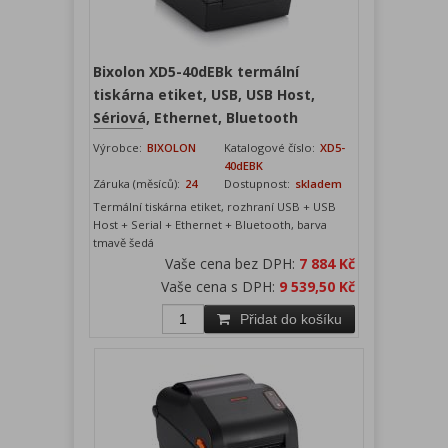
Bixolon XD5-40dEBk termální
tiskárna etiket, USB, USB Host,
Sériová, Ethernet, Bluetooth
Výrobce:
BIXOLON
Katalogové číslo:
XD5-
40dEBK
Záruka (měsíců):
24
Dostupnost:
skladem
Termální tiskárna etiket, rozhraní USB + USB
Host + Serial + Ethernet + Bluetooth, barva
tmavě šedá
Vaše cena bez DPH:
7 884 Kč
Vaše cena s DPH:
9 539,50 Kč
Přidat do košíku