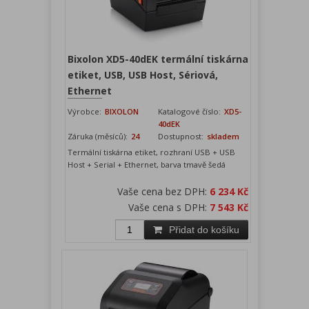
Bixolon XD5-40dEK termální tiskárna
etiket, USB, USB Host, Sériová,
Ethernet
Výrobce:
BIXOLON
Katalogové číslo:
XD5-
40dEK
Záruka (měsíců):
24
Dostupnost:
skladem
Termální tiskárna etiket, rozhraní USB + USB
Host + Serial + Ethernet, barva tmavě šedá
Vaše cena bez DPH:
6 234 Kč
Vaše cena s DPH:
7 543 Kč
Přidat do košíku