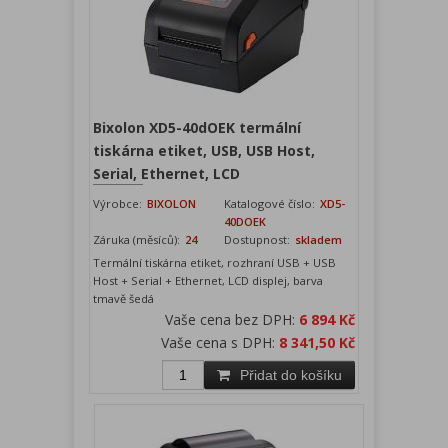
Bixolon XD5-40dOEK termální
tiskárna etiket, USB, USB Host,
Serial, Ethernet, LCD
Výrobce:
BIXOLON
Katalogové číslo:
XD5-
40DOEK
Záruka (měsíců):
24
Dostupnost:
skladem
Termální tiskárna etiket, rozhraní USB + USB
Host + Serial + Ethernet, LCD displej, barva
tmavě šedá
Vaše cena bez DPH:
6 894 Kč
Vaše cena s DPH:
8 341,50 Kč
Přidat do košíku