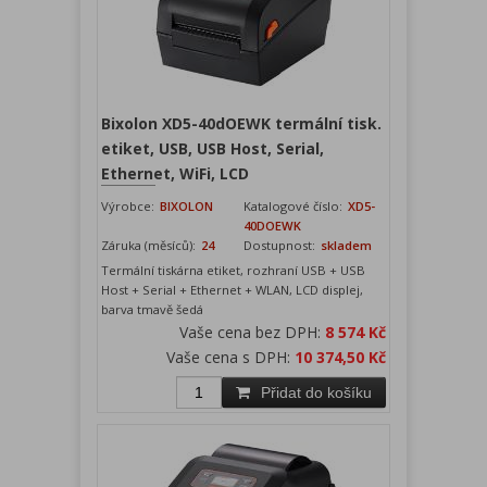
Bixolon XD5-40dOEWK termální tisk.
etiket, USB, USB Host, Serial,
Ethernet, WiFi, LCD
Výrobce:
BIXOLON
Katalogové číslo:
XD5-
40DOEWK
Záruka (měsíců):
24
Dostupnost:
skladem
Termální tiskárna etiket, rozhraní USB + USB
Host + Serial + Ethernet + WLAN, LCD displej,
barva tmavě šedá
Vaše cena bez DPH:
8 574 Kč
Vaše cena s DPH:
10 374,50 Kč
Přidat do košíku