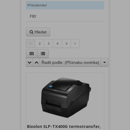
Příslušenství
Filtr
Hledat
1
2
3
4
5
Řadit podle: (
Příznaku novinka
)
Bixolon SLP-TX400G termotransfer,