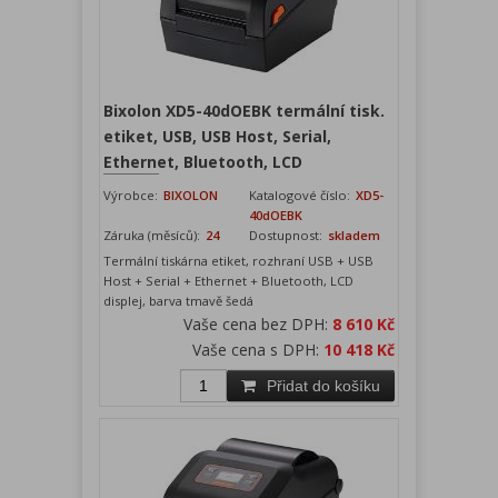
Bixolon XD5-40dOEBK termální tisk.
etiket, USB, USB Host, Serial,
Ethernet, Bluetooth, LCD
Výrobce:
BIXOLON
Katalogové číslo:
XD5-
40dOEBK
Záruka (měsíců):
24
Dostupnost:
skladem
Termální tiskárna etiket, rozhraní USB + USB
Host + Serial + Ethernet + Bluetooth, LCD
displej, barva tmavě šedá
Vaše cena bez DPH:
8 610 Kč
Vaše cena s DPH:
10 418 Kč
Přidat do košíku