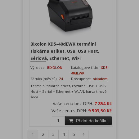
Bixolon XD5-40dEWK termální
tiskárna etiket, USB, USB Host,
Sériová, Ethernet, WiFi
Výrobce:
BIXOLON
Katalogové číslo:
XD5-
40dEWK
Záruka (měsíců):
24
Dostupnost:
skladem
Termální tiskárna etiket, rozhraní USB + USB
Host + Serial + Ethernet + WLAN, barva tmavě
šedá
Vaše cena bez DPH:
7 854 Kč
Vaše cena s DPH:
9 503,50 Kč
Přidat do košíku
1
2
3
4
5