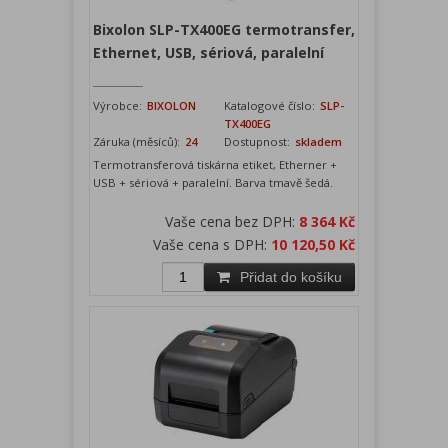
Bixolon SLP-TX400EG termotransfer,
Ethernet, USB, sériová, paralelní
Výrobce:
BIXOLON
Katalogové číslo:
SLP-
TX400EG
Záruka (měsíců):
24
Dostupnost:
skladem
Termotransferová tiskárna etiket, Etherner +
USB + sériová + paralelní. Barva tmavě šedá.
Vaše cena bez DPH:
8 364 Kč
Vaše cena s DPH:
10 120,50 Kč
Přidat do košíku